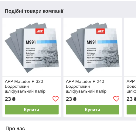
Подібні товари компанії
АРР Matador Р-320
АРР Matador Р-240
АРР 
Водостійкий
Водостійкий
Водо
шліфувальний папір
шліфувальний папір
шліф
230*280
230*280
230*
23
23
23
₴
₴
Купити
Купити
Про нас