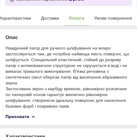
Характеристики
Доставка
Оплата
Умови повернення
Опис
Наждачний папір для ручного шліфування на мокро
застосовується там, де потрібна найвища якість поверхні, що
шліфується. Спеціальний еластичний, стійкий до розриву
папір з антиковзаючою структурою не скручується в воді і не
вимагає тривалого вимочування. В'язка речовина з
синтетичних смол оберігає папір від висипання абразивного
зерна.
Застосоване зерно з карбіду кремнію, рівномірно розсипане
по паперовій основі гарантує виключно рівномірне
шліфування, створюючи ідеальну поверхню для нанесення
базових фарб і покривних лаків.
Приховати
Характеристики