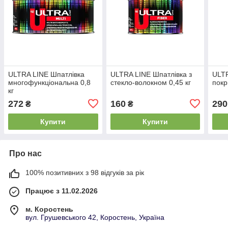
ULTRA LINE Шпатлівка
ULTRA LINE Шпатлівка з
ULTR
многофункціональна 0,8
стекло-волокном 0,45 кг
покр
кг
272
160
290
₴
₴
Купити
Купити
Про нас
100% позитивних з 98 відгуків за рік
Працює з 11.02.2026
м. Коростень
вул. Грушевського 42, Коростень, Україна