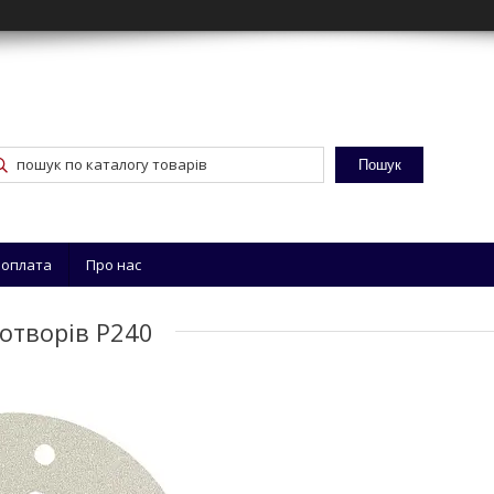
Пошук
 оплата
Про нас
отворів Р240