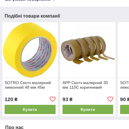
Подібні товари компанії
SOTRO Скотч малярний
APP Скотч малярний 30
SOT
лимонний 48 мм 45м
мм 110С коричневий
лим
120
93
90
₴
₴
Купити
Купити
Про нас