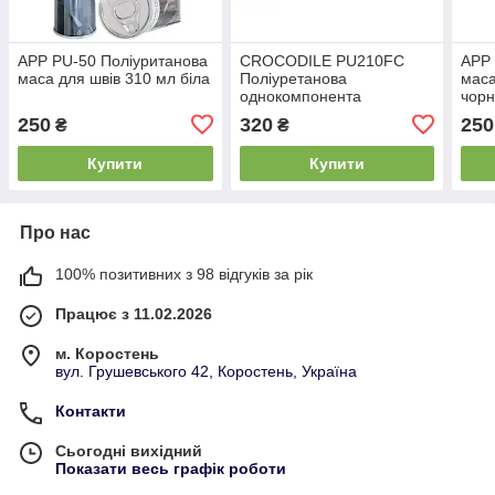
APP PU-50 Поліуританова
CROCODILE PU210FC
APP 
маса для швів 310 мл біла
Поліуретанова
маса
однокомпонента
чор
швидковисихна клейо-
250
320
250
₴
₴
ущільна маса чорна
ковбаса 600 мл
Купити
Купити
Про нас
100% позитивних з 98 відгуків за рік
Працює з 11.02.2026
м. Коростень
вул. Грушевського 42, Коростень, Україна
Контакти
Сьогодні вихідний
Показати весь графік роботи