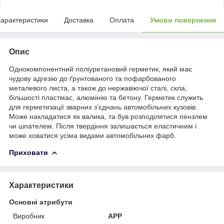
арактеристики
Доставка
Оплата
Умови повернення
Опис
Однокомпонентний поліуретановий герметик, який має
чудову адгезію до ґрунтованого та пофарбованого
металевого листа, а також до нержавіючої сталі, скла,
більшості пластмас, алюмінію та бетону. Герметик служить
для герметизації зварних з'єднань автомобільних кузовів.
Може накладатися як валика, та був розподілятися пензлем
чи шпателем. Після твердіння залишається еластичним і
може ховатися усіма видами автомобільних фарб.
Приховати
Характеристики
Основні атрибути
Виробник
APP