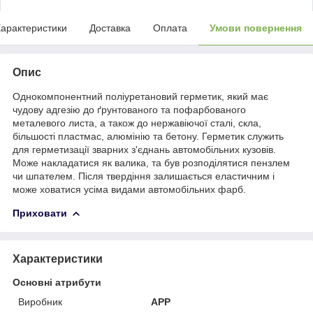
арактеристики
Доставка
Оплата
Умови повернення
Опис
Однокомпонентний поліуретановий герметик, який має
чудову адгезію до ґрунтованого та пофарбованого
металевого листа, а також до нержавіючої сталі, скла,
більшості пластмас, алюмінію та бетону. Герметик служить
для герметизації зварних з'єднань автомобільних кузовів.
Може накладатися як валика, та був розподілятися пензлем
чи шпателем. Після твердіння залишається еластичним і
може ховатися усіма видами автомобільних фарб.
Приховати
Характеристики
Основні атрибути
Виробник
APP