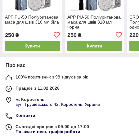
APP PU-50 Поліуританова
APP PU-50 Поліуританова
CRO
маса для швів 310 мл біла
маса для швів 310 мл
Полі
чорна
одн
швид
250
250
220
₴
₴
ущіл
мл
Купити
Купити
Про нас
100% позитивних з 98 відгуків за рік
Працює з 11.02.2026
м. Коростень
вул. Грушевського 42, Коростень, Україна
Контакти
Сьогодні працює з 09:00 до 17:00
Показати весь графік роботи