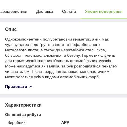
арактеристики
Доставка
Оплата
Умови повернення
Опис
Однокомпонентний поліуретановий герметик, який має
чудову адгезію до ґрунтованого та пофарбованого
металевого листа, а також до нержавіючої сталі, скла,
більшості пластмас, алюмінію та бетону. Герметик служить
для герметизації зварних з'єднань автомобільних кузовів.
Може накладатися як валика, та був розподілятися пензлем
чи шпателем. Після твердіння залишається еластичним і
може ховатися усіма видами автомобільних фарб.
Приховати
Характеристики
Основні атрибути
Виробник
APP