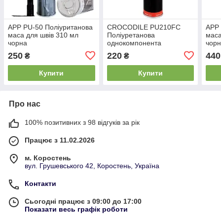
APP PU-50 Поліуританова
CROCODILE PU210FC
APP 
маса для швів 310 мл
Поліуретанова
маса
чорна
однокомпонента
чор
швидковисихна клейо-
250
220
440
₴
₴
ущільна маса чорна 310
мл
Купити
Купити
Про нас
100% позитивних з 98 відгуків за рік
Працює з 11.02.2026
м. Коростень
вул. Грушевського 42, Коростень, Україна
Контакти
Сьогодні працює з 09:00 до 17:00
Показати весь графік роботи