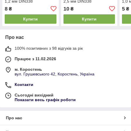
1,2 мм DIN338
2,5 мм DIN338
1,0 
8
10
5
₴
₴
₴
Купити
Купити
Про нас
100% позитивних з 98 відгуків за рік
Працює з 11.02.2026
м. Коростень
вул. Грушевського 42, Коростень, Україна
Контакти
Сьогодні вихідний
Показати весь графік роботи
Про нас