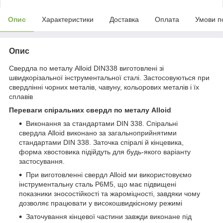
Опис
Характеристики
Доставка
Оплата
Умови п
Опис
Свердла по металу Alloid DIN338 виготовлені зі
швидкорізальної інструментальної сталі. Застосовуються при
свердлінні чорних металів, чавуну, кольорових металів і їх
сплавів
Переваги спіральних свердл по металу Alloid
Виконання за стандартами DIN 338. Спіральні
свердла Alloid виконано за загальноприйнятими
стандартами DIN 338. Заточка спіралі й кінцевика,
форма хвостовика підійдуть для будь-якого варіанту
застосування.
При виготовленні свердл Alloid ми використовуємо
інструментальну сталь Р6М5, що має підвищені
показники зносостійкості та жароміцності, завдяки чому
дозволяє працювати у високошвидкісному режимі
Заточування кінцевої частини завжди виконане під