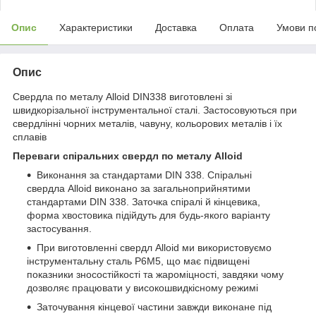
Опис
Характеристики
Доставка
Оплата
Умови п
Опис
Свердла по металу Alloid DIN338 виготовлені зі
швидкорізальної інструментальної сталі. Застосовуються при
свердлінні чорних металів, чавуну, кольорових металів і їх
сплавів
Переваги спіральних свердл по металу Alloid
Виконання за стандартами DIN 338. Спіральні
свердла Alloid виконано за загальноприйнятими
стандартами DIN 338. Заточка спіралі й кінцевика,
форма хвостовика підійдуть для будь-якого варіанту
застосування.
При виготовленні свердл Alloid ми використовуємо
інструментальну сталь Р6М5, що має підвищені
показники зносостійкості та жароміцності, завдяки чому
дозволяє працювати у високошвидкісному режимі
Заточування кінцевої частини завжди виконане під