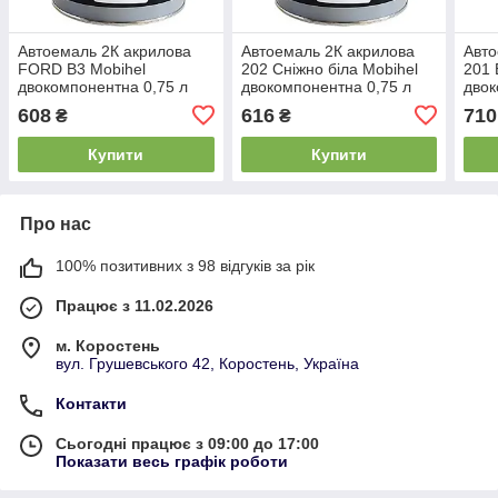
Автоемаль 2К акрилова
Автоемаль 2К акрилова
Авто
FORD B3 Mobihel
202 Сніжно біла Mobihel
201 
двокомпонентна 0,75 л
двокомпонентна 0,75 л
двок
608
616
710
₴
₴
Купити
Купити
Про нас
100% позитивних з 98 відгуків за рік
Працює з 11.02.2026
м. Коростень
вул. Грушевського 42, Коростень, Україна
Контакти
Сьогодні працює з 09:00 до 17:00
Показати весь графік роботи