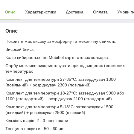
Опис
Характеристики
Доставка
Оплата
Умови п
Опис
Покриття має високу атмосферну та механічну стійкість.
Високий блиск.
Колір вибирається по Mobihel карті готових кольорів.
Фарбу можливо використовувати при підвищених і знижених
температурах
Комплект для температури 27-35°C: затверджувач 1300
(повільний) + розріджувач 2300 (повільний)
Комплект для температури 18-27°C: затверджувач 9900 або
1100 (стандартний) + розріджувач 2100 (стандартний)
Комплект для температури 5-18°C: затверджувач 1500
(швидкий) + розріджувач 2500 (швидкий)
Кількість шарів: 2 - 3 повні шари
Товщина покриття: 50 - 60 μm