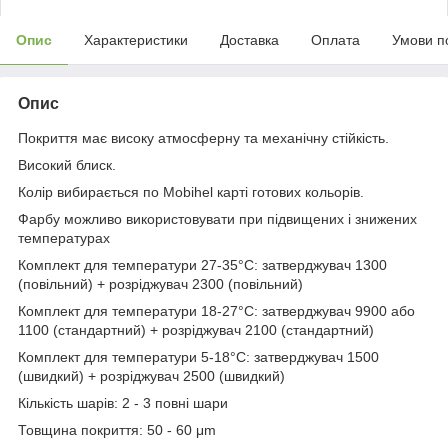
Опис
Характеристики
Доставка
Оплата
Умови п
Опис
Покриття має високу атмосферну та механічну стійкість.
Високий блиск.
Колір вибирається по Mobihel карті готових кольорів.
Фарбу можливо використовувати при підвищених і знижених
температурах
Комплект для температури 27-35°C: затверджувач 1300
(повільний) + розріджувач 2300 (повільний)
Комплект для температури 18-27°C: затверджувач 9900 або
1100 (стандартний) + розріджувач 2100 (стандартний)
Комплект для температури 5-18°C: затверджувач 1500
(швидкий) + розріджувач 2500 (швидкий)
Кількість шарів: 2 - 3 повні шари
Товщина покриття: 50 - 60 μm