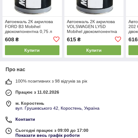
Автоемаль 2К акрилова
Автоемаль 2К акрилова
Авто
FORD B3 Mobihel
VOLSWAGEN LY5D
202 
двокомпонентна 0,75 л
Mobihel двокомпонентна
двок
0,75 л
608
615
616
₴
₴
Купити
Купити
Про нас
100% позитивних з 98 відгуків за рік
Працює з 11.02.2026
м. Коростень
вул. Грушевського 42, Коростень, Україна
Контакти
Сьогодні працює з 09:00 до 17:00
Показати весь графік роботи