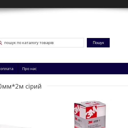
Пошук
 оплата
Про нас
40мм*2м сірий