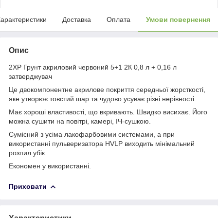
арактеристики
Доставка
Оплата
Умови повернення
Опис
2XP Грунт акриловий червоний 5+1 2К 0,8 л + 0,16 л
затверджувач
Це двокомпонентне акрилове покриття середньої жорсткості,
яке утворює товстий шар та чудово усуває різні нерівності.
Має хороші властивості, що вкривають. Швидко висихає. Його
можна сушити на повітрі, камері, ІЧ-сушкою.
Сумісний з усіма лакофарбовими системами, а при
використанні пульверизатора HVLP виходить мінімальний
розпил убік.
Економен у використанні.
Приховати