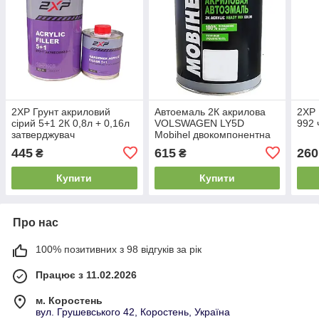
2XP Грунт акриловий
Автоемаль 2К акрилова
2XP 
сірий 5+1 2К 0,8л + 0,16л
VOLSWAGEN LY5D
992 
затверджувач
Mobihel двокомпонентна
0,75 л
445
615
260
₴
₴
Купити
Купити
Про нас
100% позитивних з 98 відгуків за рік
Працює з 11.02.2026
м. Коростень
вул. Грушевського 42, Коростень, Україна