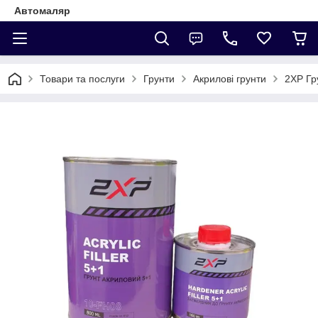
Автомаляр
Товари та послуги
Грунти
Акрилові грунти
2XP Гр