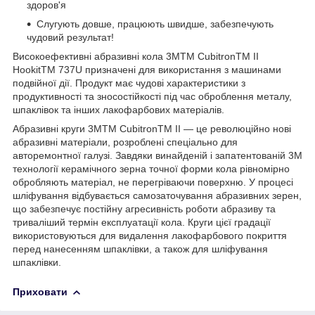
здоров'я
Слугують довше, працюють швидше, забезпечують
чудовий результат!
Високоефективні абразивні кола 3MTM CubitronTM II
HookitTM 737U призначені для використання з машинами
подвійної дії. Продукт має чудові характеристики з
продуктивності та зносостійкості під час оброблення металу,
шпаклівок та інших лакофарбових матеріалів.
Абразивні круги 3MTM CubitronTM II — це революційно нові
абразивні матеріали, розроблені спеціально для
авторемонтної галузі. Завдяки винайденій і запатентованій 3М
технології керамічного зерна точної форми кола рівномірно
обробляють матеріал, не перегріваючи поверхню. У процесі
шліфування відбувається самозаточування абразивних зерен,
що забезпечує постійну агресивність роботи абразиву та
триваліший термін експлуатації кола. Круги цієї градації
використовуються для видалення лакофарбового покриття
перед нанесенням шпаклівки, а також для шліфування
шпаклівки.
Приховати