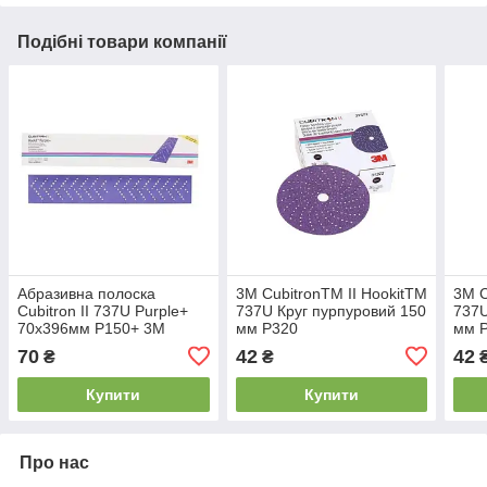
Подібні товари компанії
Абразивна полоска
3М CubitronTM II HookitTM
3М C
Cubitron II 737U Purple+
737U Круг пурпуровий 150
737U
70x396мм P150+ 3M
мм Р320
мм 
70
42
42
₴
₴
Купити
Купити
Про нас