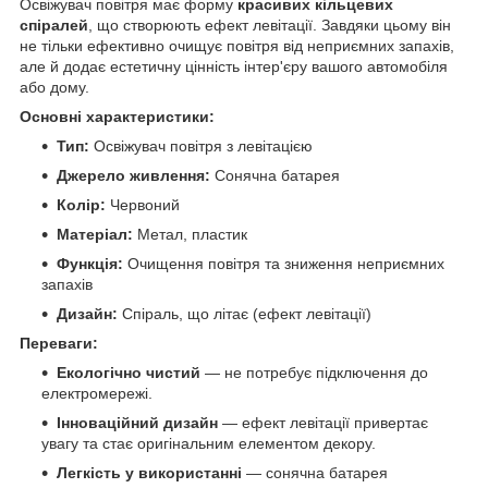
Освіжувач повітря має форму
красивих кільцевих
спіралей
, що створюють ефект левітації. Завдяки цьому він
не тільки ефективно очищує повітря від неприємних запахів,
але й додає естетичну цінність інтер'єру вашого автомобіля
або дому.
Основні характеристики:
Тип:
Освіжувач повітря з левітацією
Джерело живлення:
Сонячна батарея
Колір:
Червоний
Матеріал:
Метал, пластик
Функція:
Очищення повітря та зниження неприємних
запахів
Дизайн:
Спіраль, що літає (ефект левітації)
Переваги:
Екологічно чистий
— не потребує підключення до
електромережі.
Інноваційний дизайн
— ефект левітації привертає
увагу та стає оригінальним елементом декору.
Легкість у використанні
— сонячна батарея