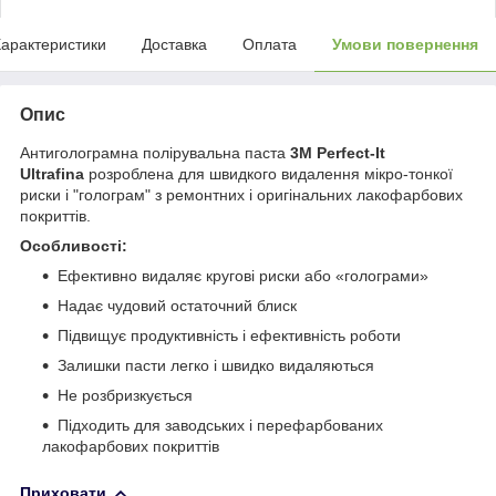
арактеристики
Доставка
Оплата
Умови повернення
Опис
Антиголограмна полірувальна паста
3M Perfect-It
Ultrafina
розроблена для швидкого видалення мікро-тонкої
риски і "голограм" з ремонтних і оригінальних лакофарбових
покриттів.
Особливості:
Ефективно видаляє кругові риски або «голограми»
Надає чудовий остаточний блиск
Підвищує продуктивність і ефективність роботи
Залишки пасти легко і швидко видаляються
Не розбризкується
Підходить для заводських і перефарбованих
лакофарбових покриттів
Приховати