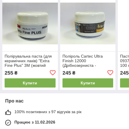
Полірувальна паста (для
Поліроль Cartec Ultra
Паст
керамічних лаків) "Extra
Finish 12000
0937
Fine Plus" 3M (жовтий
(Дрібнозерниста -
100 
ковпачок), 80349 100 грам
фінішна) 100 грам
255
245
245
₴
₴
Купити
Купити
Про нас
100% позитивних з 97 відгуків за рік
Працює з 11.02.2026