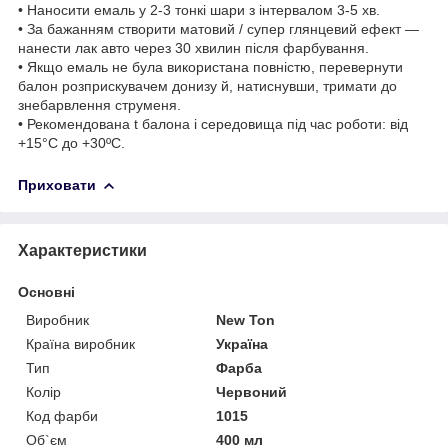
• Наносити емаль у 2-3 тонкі шари з інтервалом 3-5 хв.
• За бажанням створити матовий / супер глянцевий ефект —
нанести лак авто через 30 хвилин після фарбування.
• Якщо емаль не була використана повністю, перевернути
балон розприскувачем донизу й, натиснувши, тримати до
знебарвлення струменя.
• Рекомендована t балона і середовища під час роботи: від
+15°C до +30ºС.
Приховати
Характеристики
Основні
Виробник
New Ton
Країна виробник
Україна
Тип
Фарба
Колір
Червоний
Код фарби
1015
Об`єм
400 мл