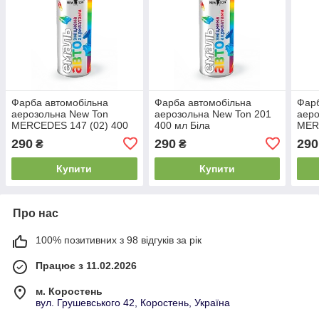
Фарба автомобільна
Фарба автомобільна
Фарб
аерозольна New Ton
аерозольна New Ton 201
аеро
MERCEDES 147 (02) 400
400 мл Біла
MER
мл Біла
мл Б
290
290
290
₴
₴
Купити
Купити
Про нас
100% позитивних з 98 відгуків за рік
Працює з 11.02.2026
м. Коростень
вул. Грушевського 42, Коростень, Україна