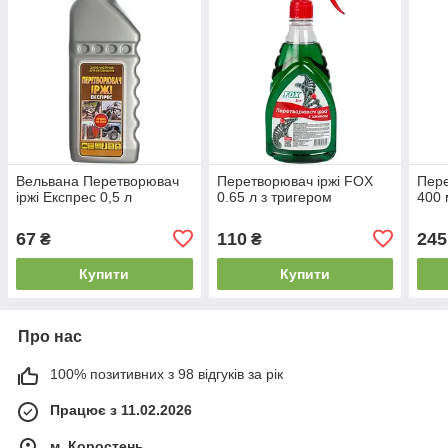
Вельвана Перетворювач
Перетворювач іржі FOX
Пере
іржі Експрес 0,5 л
0.65 л з тригером
400 
67
110
245
₴
₴
Купити
Купити
Про нас
100% позитивних з 98 відгуків за рік
Працює з 11.02.2026
м. Коростень