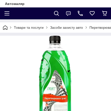
Автомаляр
Товари та послуги
Засоби захисту авто
Перетворюва