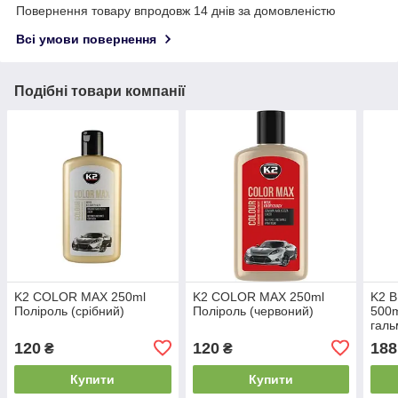
Повернення товару впродовж 14 днів за домовленістю
Всі умови повернення
Подібні товари компанії
K2 COLOR MAX 250ml
K2 COLOR MAX 250ml
K2 
Поліроль (срібний)
Поліроль (червоний)
500m
галь
сист
120
120
188
₴
₴
Купити
Купити