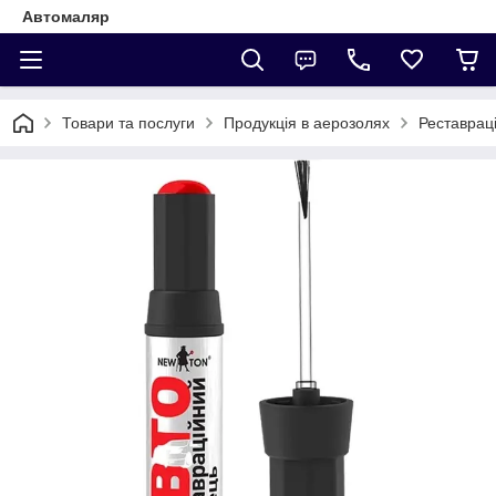
Автомаляр
Товари та послуги
Продукція в аерозолях
Реставраці