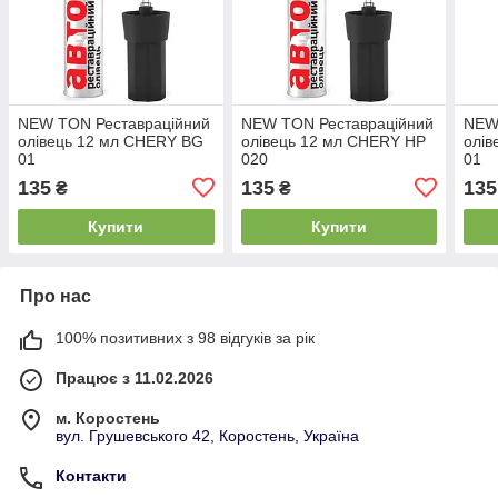
NEW TON Реставраційний
NEW TON Реставраційний
NEW
олівець 12 мл CHERY BG
олівець 12 мл CHERY HP
олів
01
020
01
135
135
135
₴
₴
Купити
Купити
Про нас
100% позитивних з 98 відгуків за рік
Працює з 11.02.2026
м. Коростень
вул. Грушевського 42, Коростень, Україна
Контакти