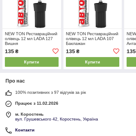
NEW TON Реставраційний
NEW TON Реставраційний
NEW
олівець 12 мл LADA 127
олівець 12 мл LADA 107
олів
Вишня
Баклажан
Ант
135
135
135
₴
₴
Купити
Купити
Про нас
100% позитивних з 97 відгуків за рік
Працює з 11.02.2026
м. Коростень
вул. Грушевського 42, Коростень, Україна
Контакти