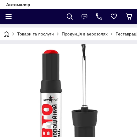
Автомаляр
Товари та послуги
Продукція в аерозолях
Реставраці