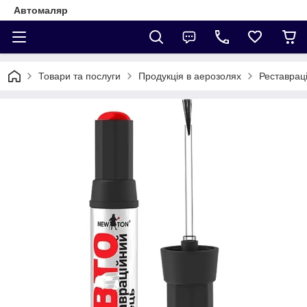
Автомаляр
Товари та послуги
Продукція в аерозолях
Реставраці