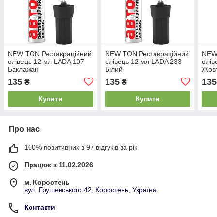
NEW TON Реставраційний
NEW TON Реставраційний
NEW
олівець 12 мл LADA 107
олівець 12 мл LADA 233
олів
Баклажан
Білий
Жов
135
135
135
₴
₴
Купити
Купити
Про нас
100% позитивних з 97 відгуків за рік
Працює з 11.02.2026
м. Коростень
вул. Грушевського 42, Коростень, Україна
Контакти