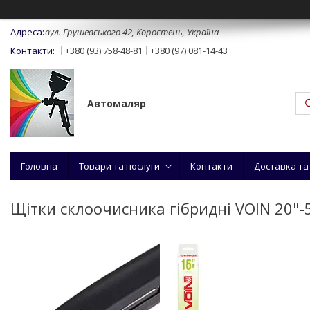
вул. Грушевського 42, Коростень, Україна
+380 (93) 758-48-81
+380 (97) 081-14-43
Автомаляр
Головна
Товари та послуги
Контакти
Доставка та
Щітки склоочисника гібридні VOIN 20"