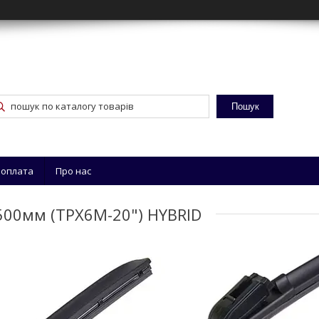
Пошук
 оплата
Про нас
-500мм (TPX6M-20") HYBRID