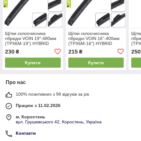
Щітки склоочисника
Щітки склоочисника
Щітк
гібридні VOIN 19"-480мм
гібридні VOIN 16"-400мм
гібр
(TPX6M-19") HYBRID
(TPX6M-16") HYBRID
(TP
230
215
250
₴
₴
Купити
Купити
Про нас
100% позитивних з 98 відгуків за рік
Працює з 11.02.2026
м. Коростень
вул. Грушевського 42, Коростень, Україна
Контакти