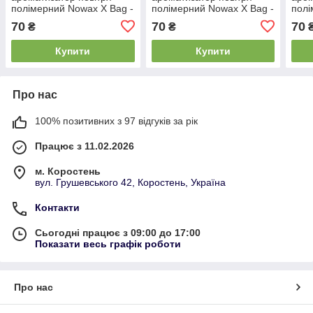
полімерний Nowax X Bag -
полімерний Nowax X Bag -
полі
Cherry
Vanilla
New
70
70
70
₴
₴
Купити
Купити
Про нас
100% позитивних з 97 відгуків за рік
Працює з 11.02.2026
м. Коростень
вул. Грушевського 42, Коростень, Україна
Контакти
Сьогодні працює з 09:00 до 17:00
Показати весь графік роботи
Про нас