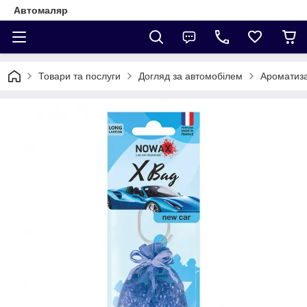
Автомаляр
Товари та послуги
Догляд за автомобілем
Ароматиз