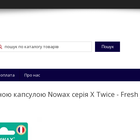
Пошук
 оплата
Про нас
ю капсулою Nowax серія X Twice - Fresh