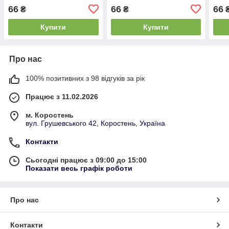
Twice - Strawberry & Peach
Twice - Fresh & Green
Twic
66
66
66
₴
₴
Купити
Купити
Про нас
100% позитивних з 98 відгуків за рік
Працює з 11.02.2026
м. Коростень
вул. Грушевського 42, Коростень, Україна
Контакти
Сьогодні працює з 09:00 до 15:00
Показати весь графік роботи
Про нас
Контакти